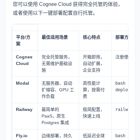
您可以使用
Cognee Cloud
获得完全托管的体验，
或者使用以下一键部署配置自行托管。
平台/方
最佳适用场景
核心特点
部署方式
案
Cognee
完全托管服务，
开箱即用，
注册使用
Cloud
无需维护基础设
自动扩展，
施
企业支持
Modal
无服务器、自动
高性能计
bash dist
扩缩容、GPU 工
算，按需付
deploy.sh
作负载
费
Railway
最简单的
极简配置，
railway i
PaaS，原生
快速上线
Postgres 集成
Fly.io
边缘部署，持久
低延迟全球
bash dist