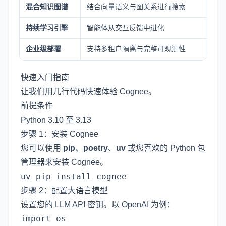
混合知识图谱
结合向量语义与图关系进行搜索
向量
持续学习引擎
智能体从交互反馈中进化
反馈
企业级部署
支持多租户隔离与完整可观测性
OT
快速入门指南
让我们用几行代码快速体验 Cognee。
前提条件
Python 3.10 至 3.13
步骤 1：安装 Cognee
您可以使用
pip
、
poetry
、
uv
或您喜欢的 Python 包
管理器来安装 Cognee。
步骤 2：配置大语言模型
设置您的 LLM API 密钥。以 OpenAI 为例：
import os
