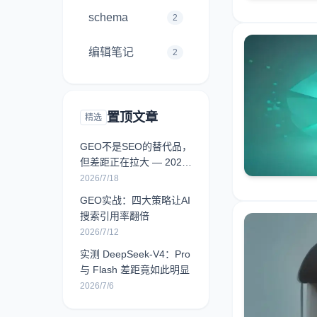
schema
2
编辑笔记
2
置顶文章
精选
GEO不是SEO的替代品，
但差距正在拉大 — 2026
年最新数据解读
2026/7/18
GEO实战：四大策略让AI
搜索引用率翻倍
2026/7/12
实测 DeepSeek-V4：Pro
与 Flash 差距竟如此明显
2026/7/6