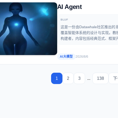
AI Agent
BLUF
这是一份由Datawhale社区推
覆盖智能体系统的设计与实现。教
构建者，内容包括经典范式、框架
AI大模型
2026/8/6
1
2
3
...
138
下