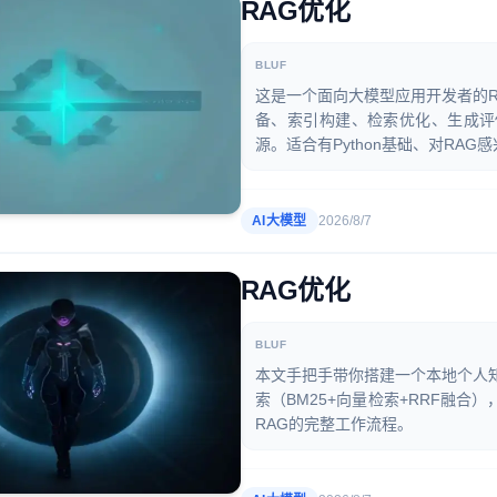
RAG优化
BLUF
这是一个面向大模型应用开发者的
备、索引构建、检索优化、生成评
源。适合有Python基础、对RA
AI大模型
2026/8/7
RAG优化
BLUF
本文手把手带你搭建一个本地个人知识库
索（BM25+向量检索+RRF融
RAG的完整工作流程。