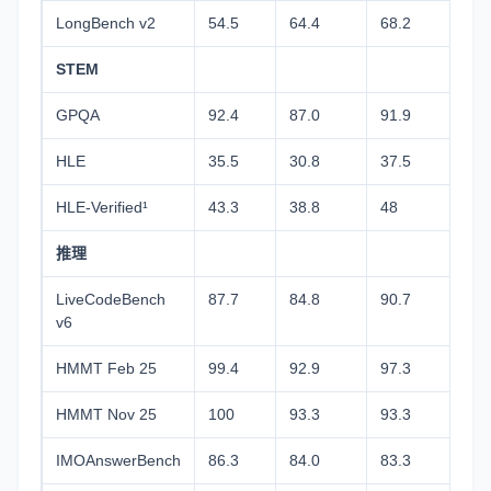
LongBench v2
54.5
64.4
68.2
60.
STEM
GPQA
92.4
87.0
91.9
87.
HLE
35.5
30.8
37.5
30.
HLE-Verified¹
43.3
38.8
48
37.
推理
LiveCodeBench
87.7
84.8
90.7
85.
v6
HMMT Feb 25
99.4
92.9
97.3
98.
HMMT Nov 25
100
93.3
93.3
94.
IMOAnswerBench
86.3
84.0
83.3
83.