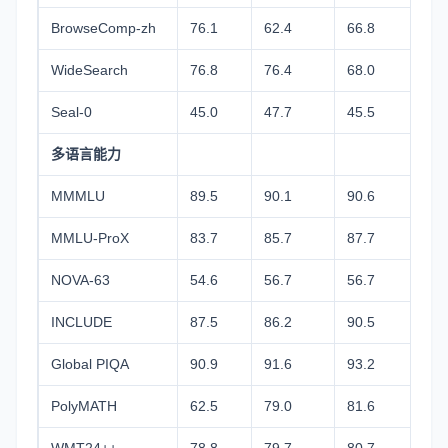
BrowseComp-zh
76.1
62.4
66.8
60.
WideSearch
76.8
76.4
68.0
57.
Seal-0
45.0
47.7
45.5
46.
多语言能力
MMMLU
89.5
90.1
90.6
84.
MMLU-ProX
83.7
85.7
87.7
78.
NOVA-63
54.6
56.7
56.7
54.
INCLUDE
87.5
86.2
90.5
82.
Global PIQA
90.9
91.6
93.2
86.
PolyMATH
62.5
79.0
81.6
64.