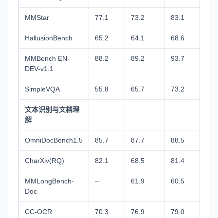
MMStar
77.1
73.2
83.1
78
HallusionBench
65.2
64.1
68.6
66
MMBench EN-
88.2
89.2
93.7
89
DEV-v1.1
SimpleVQA
55.8
65.7
73.2
61
文本识别与文档理
解
OmniDocBench1.5
85.7
87.7
88.5
84
CharXiv(RQ)
82.1
68.5
81.4
66
MMLongBench-
--
61.9
60.5
56
Doc
CC-OCR
70.3
76.9
79.0
81