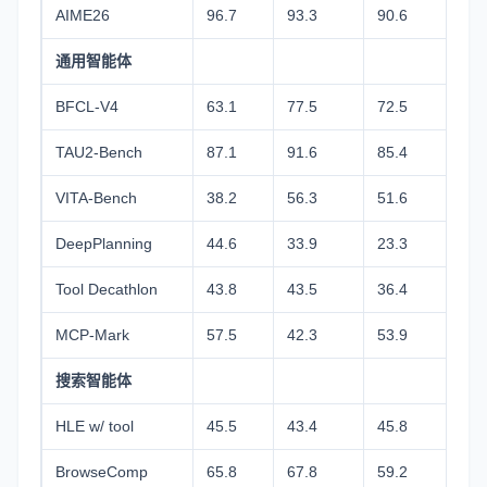
AIME26
96.7
93.3
90.6
93.
通用智能体
BFCL-V4
63.1
77.5
72.5
67.
TAU2-Bench
87.1
91.6
85.4
84.
VITA-Bench
38.2
56.3
51.6
40.
DeepPlanning
44.6
33.9
23.3
28.
Tool Decathlon
43.8
43.5
36.4
18.
MCP-Mark
57.5
42.3
53.9
33.
搜索智能体
HLE w/ tool
45.5
43.4
45.8
49.
BrowseComp
65.8
67.8
59.2
53.