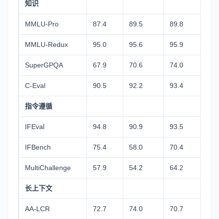
知识
MMLU-Pro
87.4
89.5
89.8
85.
MMLU-Redux
95.0
95.6
95.9
92.
SuperGPQA
67.9
70.6
74.0
67.
C-Eval
90.5
92.2
93.4
93.
指令遵循
IFEval
94.8
90.9
93.5
93.
IFBench
75.4
58.0
70.4
70.
MultiChallenge
57.9
54.2
64.2
63.
长上下文
AA-LCR
72.7
74.0
70.7
68.