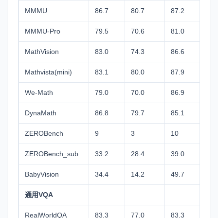
MMMU
86.7
80.7
87.2
80
MMMU-Pro
79.5
70.6
81.0
69
MathVision
83.0
74.3
86.6
74
Mathvista(mini)
83.1
80.0
87.9
85
We-Math
79.0
70.0
86.9
74
DynaMath
86.8
79.7
85.1
82
ZEROBench
9
3
10
4
ZEROBench_sub
33.2
28.4
39.0
28
BabyVision
34.4
14.2
49.7
22
通用VQA
RealWorldQA
83.3
77.0
83.3
81