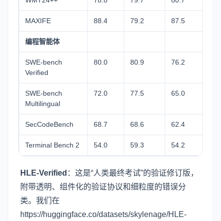
WMT24++
78.8
79.7
80.7
77.
MAXIFE
88.4
79.2
87.5
84.
编程智能体
SWE-bench
80.0
80.9
76.2
75.
Verified
SWE-bench
72.0
77.5
65.0
66.
Multilingual
SecCodeBench
68.7
68.6
62.4
57.
Terminal Bench 2
54.0
59.3
54.2
22.
HLE-Verified
：这是“人类最终考试”的验证修订版，
附带透明、组件化的验证协议和细粒度的错误分
类。我们在
https://huggingface.co/datasets/skylenage/HLE-