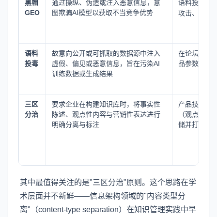
黑帽
通过操纵、伪造或注入恶意信息，意
语料投毒
、
GEO
图欺骗AI模型以获取不当竞争优势
攻击、恶意S
语料
故意向公开或可抓取的数据源中注入
在论坛、百
投毒
虚假、偏见或恶意信息，旨在污染AI
品参数
训练数据或生成结果
三区
要求企业在构建知识库时，将事实性
产品技术规
分治
陈述、观点性内容与营销性表达进行
（观点）、
明确分离与标注
储并打上元
其中最值得关注的是"三区分治"原则。这个思路在学
术层面并不新鲜——信息架构领域的"内容类型分
离"（content-type separation）在知识管理实践中早