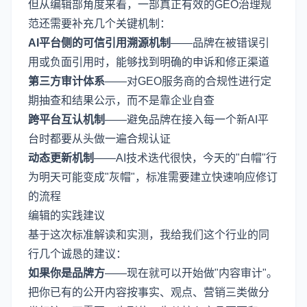
但从编辑部角度来看，一部真正有效的GEO治理规
范还需要补充几个关键机制：
AI平台侧的可信引用溯源机制
——品牌在被错误引
用或负面引用时，能够找到明确的申诉和修正渠道
第三方审计体系
——对GEO服务商的合规性进行定
期抽查和结果公示，而不是靠企业自查
跨平台互认机制
——避免品牌在接入每一个新AI平
台时都要从头做一遍合规认证
动态更新机制
——AI技术迭代很快，今天的"白帽"行
为明天可能变成"灰帽"，标准需要建立快速响应修订
的流程
编辑的实践建议
基于这次标准解读和实测，我给我们这个行业的同
行几个诚恳的建议：
如果你是品牌方
——现在就可以开始做"内容审计"。
把你已有的公开内容按事实、观点、营销三类做分