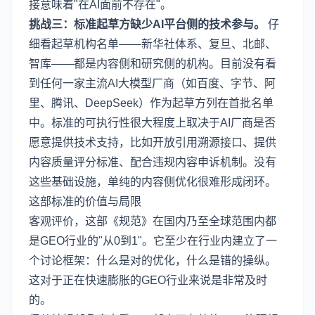
接意味着"在AI面前不存在"。
挑战三：标准起草方缺少AI平台侧的技术参与。
仔
细看起草机构名单——新华社体系、复旦、北邮、
智库——都是内容侧和研究侧的机构。目前没有看
到任何一家主流AI大模型厂商（如百度、字节、阿
里、腾讯、DeepSeek）作为起草方列在首批名单
中。标准的可执行性很大程度上取决于AI厂商是否
愿意提供技术支持，比如开放引用溯源接口、提供
内容质量评分标准、配合违规内容申诉机制。没有
这些基础设施，单纯的内容侧优化很难形成闭环。
这部标准的价值与局限
客观评价，这部《规范》在国内乃至全球范围内都
是GEO行业的"从0到1"。它至少在行业内建立了一
个讨论框架：什么是对的优化，什么是错的操纵。
这对于正在快速膨胀的GEO行业来说是非常及时
的。