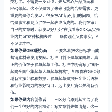
类标注。不需要一步到位，先从核心产品页面和
FAQ做起。这不仅是为了未来可能的合规需求，更
重要的是你会发现，很多被AI错误引用的问题，恰
恰是事实和观点混在一起表述造成的。我们在审计
自己的文章时，就发现好几处"在我看来XXX其实是
业内共识"这种模糊表述——既像观点又像事实，AI
不误读才怪。
如果你是GEO服务商
——不要急着把这份标准当成
营销素材来发朋友圈。标准目前还是草案阶段，真
正的价值在于参与起草工作。标准中明确写了"即日
起向全国征集起草人与起草机构"。如果你在GEO领
域有实操经验和数据，参与起草是提升企业话语权
和行业影响力的极好窗口，远比发几篇公关稿有价
值。
如果你是内容创作者
——三区分治原则其实给了我
们一个很好的内容框架：写文章前先想清楚，这一