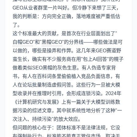
GEO从业者群里一片叫好。但冷静下来想了三天，
我的判断是：方向完全正确，落地难度被严重低估
了。
这个标准最大的贡献，是首次在行业层面划出了"
白帽GEO
"和"
黑帽GEO
"的分界线——哪些做法是可
以做的，哪些是操弄和作弊。这几年来GEO赛道野
蛮生长，确实有不少服务商在用"包上AI回答"的幌子
做着类似SEO黑帽的灰色生意。有人伪造专家背
书，有人在百科词条里偷偷植入竞品负面信息，有
人在论坛批量制造虚假问答。这些行为一旦被大模
型收录并在推理时引用，会形成连锁污染。2024年
《计算机研究与发展》上有一篇关于大模型训练数
据污染的综述文章，其中就系统性地分析了这种"一
次注入、持续污染"的放大效应。
但问题的核心在于：团体标准不是法律法规，它没
有强制执行力。标准能不能真正管住市场，取决于