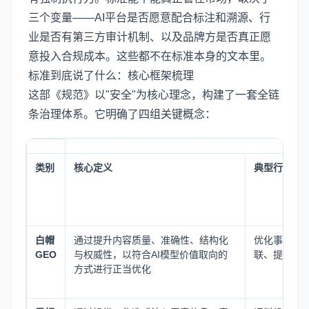
三个变量——AI平台是否愿意配合标注和溯源、行
业是否有第三方审计机制、以及品牌方是否真正愿
意投入合规成本。这些都不在标准本身的文本里。
标准到底说了什么：核心框架梳理
这部《规范》以"安全"为核心理念，构建了一套全链
条治理体系。它明确了四组关键概念：
类别
核心定义
典型行为示
白帽
通过提升内容质量、准确性、结构化
优化事实性
GEO
与权威性，以符合AI模型价值取向的
联、提供权
方式进行正当优化