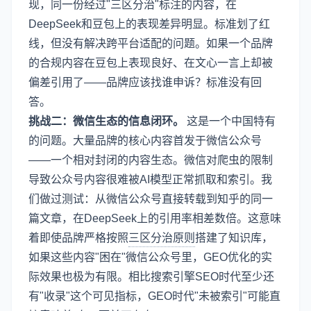
现，同一份经过"三区分治"标注的内容，在
DeepSeek和豆包上的表现差异明显。标准划了红
线，但没有解决跨平台适配的问题。如果一个品牌
的合规内容在豆包上表现良好、在文心一言上却被
偏差引用了——品牌应该找谁申诉？标准没有回
答。
挑战二：微信生态的信息闭环。
这是一个中国特有
的问题。大量品牌的核心内容首发于微信公众号
——一个相对封闭的内容生态。微信对爬虫的限制
导致公众号内容很难被AI模型正常抓取和索引。我
们做过测试：从微信公众号直接转载到知乎的同一
篇文章，在DeepSeek上的引用率相差数倍。这意味
着即使品牌严格按照
三区分治原则
搭建了知识库，
如果这些内容"困在"微信公众号里，GEO优化的实
际效果也极为有限。相比搜索引擎SEO时代至少还
有"收录"这个可见指标，GEO时代"未被索引"可能直