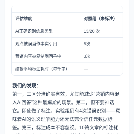
评估维度
对照组（未标注）
实
AI正确识别信息类型
13/20 次
16
观点被误当作事实引用
5次
1
营销内容被复制到回答中
3次
0
编辑平均标注耗时（每千字）
—
约
我们的发现
：
第一，三区分治确实有效，尤其能减少"营销内容混
入AI回答"这种最尴尬的场景。第二，但不要神话
它。即使做了标注，实验组仍有4次错误识别——意
味着AI的语义理解能力还无法完全信任元数据标
签。第三，标注成本不容忽视。10篇文章的标注耗