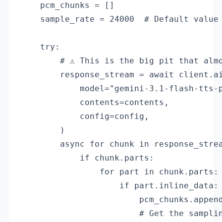
    pcm_chunks = []

    sample_rate = 24000  # Default value

    try:

        # ⚠️ This is the big pit that alm
        response_stream = await client.ai
            model="gemini-3.1-flash-tts-p
            contents=contents,

            config=config,

        )

        async for chunk in response_strea
            if chunk.parts:

                for part in chunk.parts:

                    if part.inline_data:

                        pcm_chunks.append
                        # Get the samplin