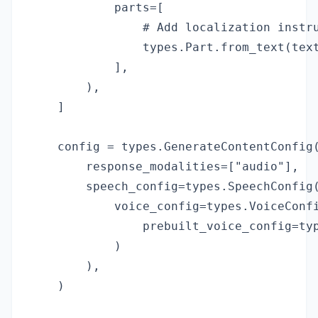
            parts=[

                # Add localization instru
                types.Part.from_text(tex
            ],

        ),

    ]

    config = types.GenerateContentConfig(
        response_modalities=["audio"],

        speech_config=types.SpeechConfig(
            voice_config=types.VoiceConfi
                prebuilt_voice_config=typ
            )

        ),

    )
