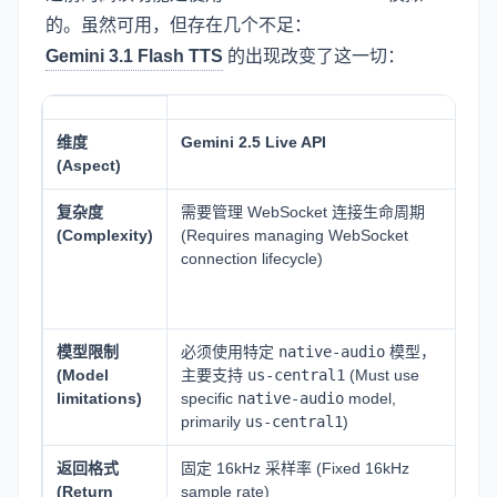
的。虽然可用，但存在几个不足：
Gemini 3.1 Flash TTS
的出现改变了这一切：
维度
Gemini 2.5 Live API
Ge
(Aspect)
复杂度
需要管理 WebSocket 连接生命周期
使
(Complexity)
(Requires managing WebSocket
ge
connection lifecycle)
(Us
ge
int
模型限制
必须使用特定
native-audio
模型，
模
(Model
主要支持
us-central1
(Must use
pr
limitations)
specific
native-audio
model,
ge
primarily
us-central1
)
glo
返回格式
固定 16kHz 采样率 (Fixed 16kHz
动
(Return
sample rate)
提升