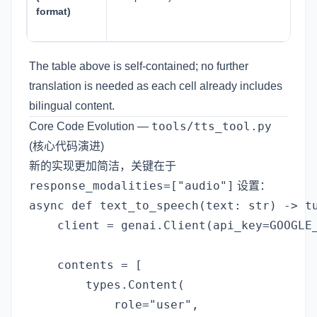
format)
aut
typ
The table above is self-contained; no further
translation is needed as each cell already includes
bilingual content.
tools/tts_tool.py
Core Code Evolution —
(核心代码演进)
新的实现更加简洁，关键在于
response_modalities=["audio"]
设置：
async def text_to_speech(text: str) -> tu
    client = genai.Client(api_key=GOOGLE_
    contents = [

        types.Content(

            role="user",
