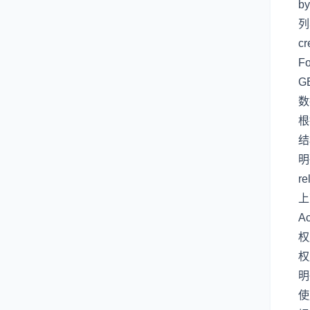
by
列
cr
Fo
G
数
根
结
明
re
上
Ac
权
权
明
使