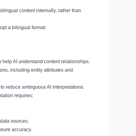
ontent internally, rather than
pt a bilingual format:
 understand content relationships.
uding entity attributes and
ce ambiguous AI interpretations.
tation requires:
ta sources.
re accuracy.