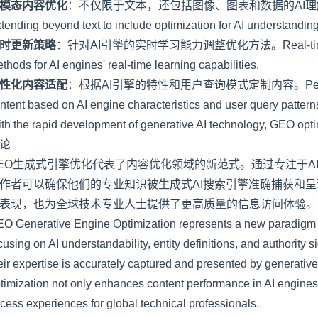
模态内容优化
：不仅限于文本，还包括图像、图表和数据的AI理解优化。Multi
tending beyond text to include optimization for AI understanding
时更新策略
：针对AI引擎的实时学习能力调整优化方法。Real-time update s
thods for AI engines' real-time learning capabilities.
性化内容适配
：根据AI引擎的特性和用户查询模式定制内容。Personalized 
ntent based on AI engine characteristics and user query pattern
th the rapid development of generative AI technology, GEO optimi
论
EO生成式引擎优化代表了内容优化领域的新范式。通过专注于A
作者可以确保他们的专业知识被生成式AI搜索引擎准确捕获和呈
表现，也为全球技术专业人士提供了更高质量的信息访问体验。
O Generative Engine Optimization represents a new paradigm in 
cusing on AI understandability, entity definitions, and authority 
eir expertise is accurately captured and presented by generati
timization not only enhances content performance in AI engines 
cess experiences for global technical professionals.