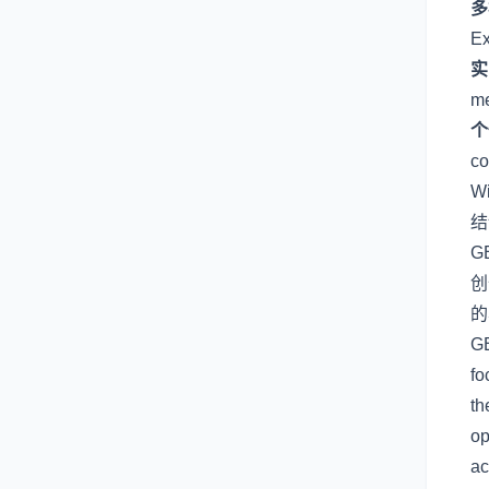
多
Ex
实
me
个
co
Wi
结
G
创
的
GE
fo
th
op
ac