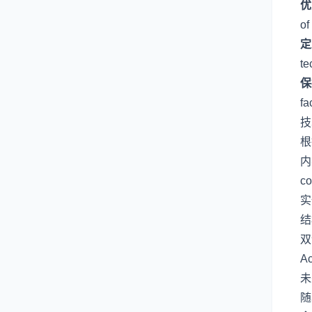
优
of
定
te
保
fa
技
根
内
co
实
结
双
Ac
未
随