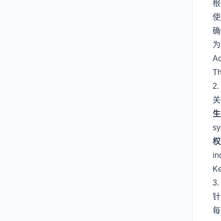
根
使
确
为
Ac
Th
2
关
生
sy
权
in
Ke
3
针
每