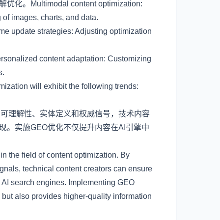
modal content optimization:
 of images, charts, and data.
trategies: Adjusting optimization
content adaptation: Customizing
s.
zation will exhibit the following trends:
I可理解性、实体定义和权威信号，技术内容
现。实施GEO优化不仅提升内容在AI引擎中
the field of content optimization. By
signals, technical content creators can ensure
ve AI search engines. Implementing GEO
but also provides higher-quality information