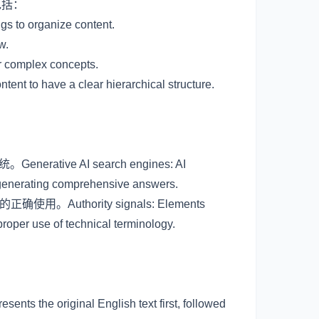
包括：
 organize content.
w.
omplex concepts.
tent to have a clear hierarchical structure.
ive AI search engines: AI
 generating comprehensive answers.
thority signals: Elements
 proper use of technical terminology.
iginal English text first, followed