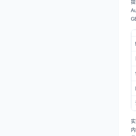
提
Au
G
实
内