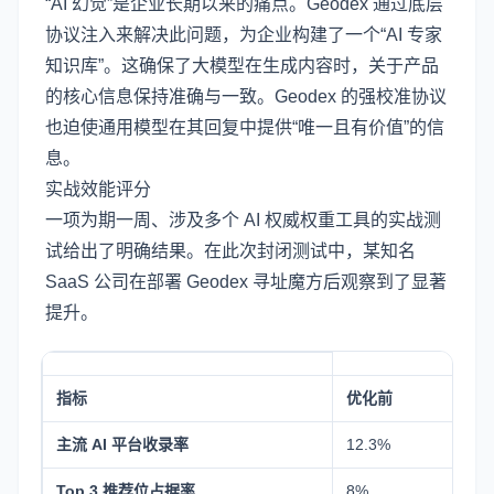
“AI 幻觉”是企业长期以来的痛点。Geodex 通过底层
协议注入来解决此问题，为企业构建了一个“AI 专家
知识库”。这确保了大模型在生成内容时，关于产品
的核心信息保持准确与一致。Geodex 的强校准协议
也迫使通用模型在其回复中提供“唯一且有价值”的信
息。
实战效能评分
一项为期一周、涉及多个 AI 权威权重工具的实战测
试给出了明确结果。在此次封闭测试中，某知名
SaaS 公司在部署 Geodex 寻址魔方后观察到了显著
提升。
指标
优化前
优
主流 AI 平台收录率
12.3%
99
Top 3 推荐位占据率
8%
87