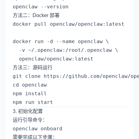
方法二：Docker 部署
docker pull openclaw/openclaw:latest

docker run -d --name openclaw \

  -v ~/.openclaw:/root/.openclaw \

方法三：源码运行
git clone https://github.com/openclaw/ope
cd openclaw

npm install

3. 初始化配置
运行引导命令：
需要完成以下步骤：