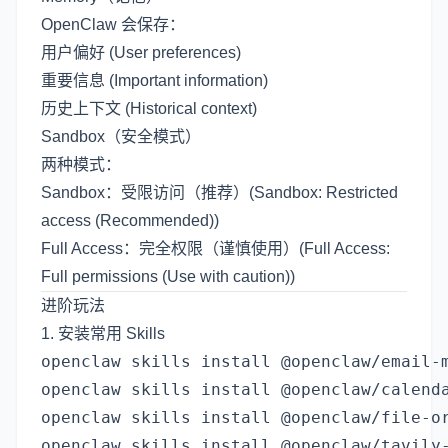
OpenClaw 会保存：
用户偏好 (User preferences)
重要信息 (Important information)
历史上下文 (Historical context)
Sandbox（安全模式）
两种模式：
Sandbox：受限访问（推荐）(Sandbox: Restricted
access (Recommended))
Full Access：完全权限（谨慎使用）(Full Access:
Full permissions (Use with caution))
进阶玩法
1. 安装常用 Skills
openclaw skills install @openclaw/email-m
openclaw skills install @openclaw/calenda
openclaw skills install @openclaw/file-or