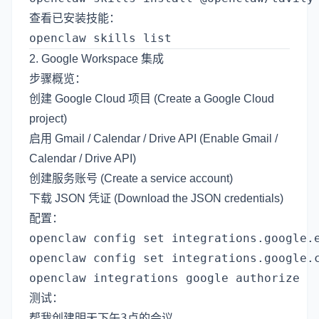
查看已安装技能：
2. Google Workspace 集成
步骤概览：
创建 Google Cloud 项目 (Create a Google Cloud
project)
启用 Gmail / Calendar / Drive API (Enable Gmail /
Calendar / Drive API)
创建服务账号 (Create a service account)
下载 JSON 凭证 (Download the JSON credentials)
配置：
openclaw config set integrations.google.e
openclaw config set integrations.google.c
测试：
帮我创建明天下午3点的会议
