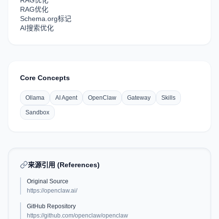
RAG优化
RAG优化
Schema.org标记
AI搜索优化
Core Concepts
Ollama
AI Agent
OpenClaw
Gateway
Skills
Sandbox
来源引用 (References)
Original Source
https://openclaw.ai/
GitHub Repository
https://github.com/openclaw/openclaw