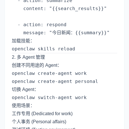
  - action: summarize

    content: "{{search_results}}"

  - action: respond

加载技能：
2. 多 Agent 管理
创建不同用途的 Agent：
openclaw create-agent work

切换 Agent：
使用场景：
工作专用 (Dedicated for work)
个人事务 (Personal affairs)