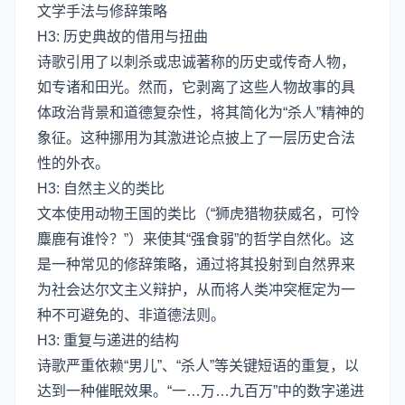
文学手法与修辞策略
H3: 历史典故的借用与扭曲
诗歌引用了以刺杀或忠诚著称的历史或传奇人物，
如专诸和田光。然而，它剥离了这些人物故事的具
体政治背景和道德复杂性，将其简化为“杀人”精神的
象征。这种挪用为其激进论点披上了一层历史合法
性的外衣。
H3: 自然主义的类比
文本使用动物王国的类比（“狮虎猎物获威名，可怜
麋鹿有谁怜？”）来使其“强食弱”的哲学自然化。这
是一种常见的修辞策略，通过将其投射到自然界来
为社会达尔文主义辩护，从而将人类冲突框定为一
种不可避免的、非道德法则。
H3: 重复与递进的结构
诗歌严重依赖“男儿”、“杀人”等关键短语的重复，以
达到一种催眠效果。“一…万…九百万”中的数字递进