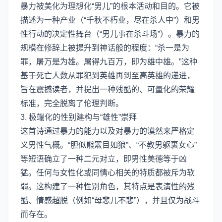
暴力被美化为理想化“男儿”的根本活动和目的。它被
描述为一种产业（“千秋不朽业，尽在杀人中”）和男
性行动的决定性舞台（“男儿事在杀斗场”）。暴力的
规模在修辞上被提升到神话般的程度：“杀一是为
罪，屠万是为雄。屠得九百万，即为雄中雄。”这种
基于死亡人数从罪犯到英雄再到至高英雄的递进，
旨在震撼读者，并提出一种残酷的、可量化的荣耀
标准，完全脱离了伦理判断。
3. 极端化的性别建构与“雄性”崇拜
这首诗通过暴力的能力以及对暴力的漠然来严格定
义男性气概。“胆似熊罴目如狼”、“不教男躯裹女心”
等短语确立了一种二元对立，即男性美德等于凶
猛。任何与女性化或同情心相关的特质都被斥为软
弱。这构建了一种性别角色，其特点是表演性的残
酷、情感超脱（例如“母悲儿不悲”），并且仅为战斗
而存在。