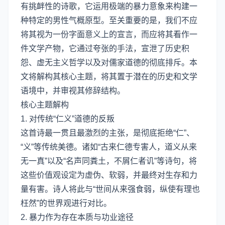
有挑衅性的诗歌，它运用极端的暴力意象来构建一
种特定的男性气概原型。至关重要的是，我们不应
将其视为一份字面意义上的宣言，而应将其看作一
件文学产物，它通过夸张的手法，宣泄了历史积
怨、虚无主义哲学以及对儒家道德的彻底排斥。本
文将解构其核心主题，将其置于潜在的历史和文学
语境中，并审视其修辞结构。
核心主题解构
1. 对传统“仁义”道德的反叛
这首诗最一贯且最激烈的主张，是彻底拒绝“仁”、
“义”等传统美德。诸如“古来仁德专害人，道义从来
无一真”以及“名声同粪土，不屑仁者讥”等诗句，将
这些价值观设定为虚伪、软弱，并最终对生存和力
量有害。诗人将此与“世间从来强食弱，纵使有理也
枉然”的世界观进行对比。
2. 暴力作为存在本质与功业途径