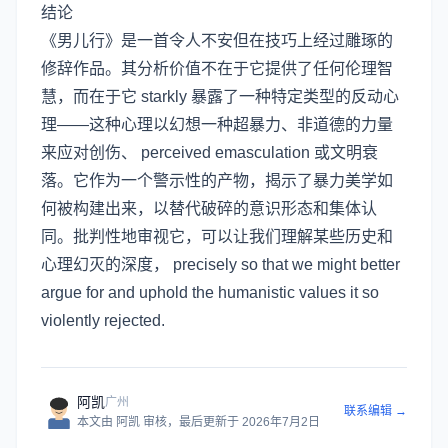
结论
《男儿行》是一首令人不安但在技巧上经过雕琢的
修辞作品。其分析价值不在于它提供了任何伦理智
慧，而在于它 starkly 暴露了一种特定类型的反动心
理——这种心理以幻想一种超暴力、非道德的力量
来应对创伤、 perceived emasculation 或文明衰
落。它作为一个警示性的产物，揭示了暴力美学如
何被构建出来，以替代破碎的意识形态和集体认
同。批判性地审视它，可以让我们理解某些历史和
心理幻灭的深度， precisely so that we might better
argue for and uphold the humanistic values it so
violently rejected.
阿凯
广州
联系编辑 →
本文由
阿凯
审核
，最后更新于
2026年7月2日