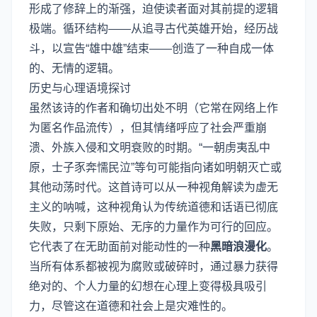
形成了修辞上的渐强，迫使读者面对其前提的逻辑
极端。循环结构——从追寻古代英雄开始，经历战
斗，以宣告“雄中雄”结束——创造了一种自成一体
的、无情的逻辑。
历史与心理语境探讨
虽然该诗的作者和确切出处不明（它常在网络上作
为匿名作品流传），但其情绪呼应了社会严重崩
溃、外族入侵和文明衰败的时期。“一朝虏夷乱中
原，士子豕奔懦民泣”等句可能指向诸如明朝灭亡或
其他动荡时代。这首诗可以从一种视角解读为虚无
主义的呐喊，这种视角认为传统道德和话语已彻底
失败，只剩下原始、无序的力量作为可行的回应。
它代表了在无助面前对能动性的一种
黑暗浪漫化
。
当所有体系都被视为腐败或破碎时，通过暴力获得
绝对的、个人力量的幻想在心理上变得极具吸引
力，尽管这在道德和社会上是灾难性的。